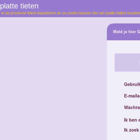
latte tieten
l in de provincie West-vlaanderen en ze zoekt mannen die van platte tietjes houden
Meld je hier 