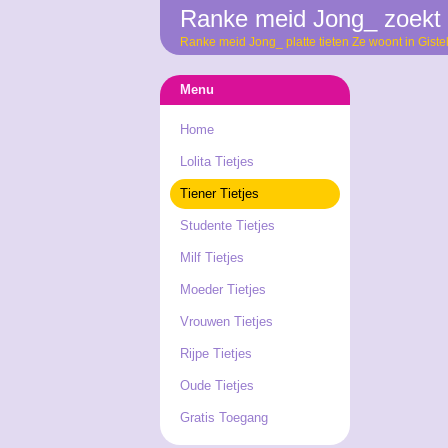
Ranke meid Jong_ zoekt p
Ranke meid Jong_ platte tieten Ze woont in Giste
Menu
Home
Lolita Tietjes
Tiener Tietjes
Studente Tietjes
Milf Tietjes
Moeder Tietjes
Vrouwen Tietjes
Rijpe Tietjes
Oude Tietjes
Gratis Toegang