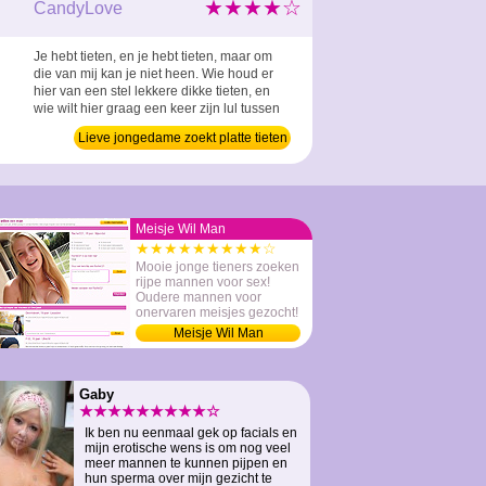
★★★★☆
CandyLove
Je hebt tieten, en je hebt tieten, maar om
die van mij kan je niet heen. Wie houd er
hier van een stel lekkere dikke tieten, en
wie wilt hier graag een keer zijn lul tussen
steken? Ik wacht op je antwoord. ...
Lieve jongedame zoekt platte tieten
Meisje Wil Man
★★★★★★★★★☆
Mooie jonge tieners zoeken
rijpe mannen voor sex!
Oudere mannen voor
onervaren meisjes gezocht!
Meisje Wil Man
Gaby
★★★★★★★★★☆
Ik ben nu eenmaal gek op facials en
mijn erotische wens is om nog veel
meer mannen te kunnen pijpen en
hun sperma over mijn gezicht te