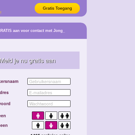
Gratis Toegang
!
GRATIS aan voor contact met Jong_