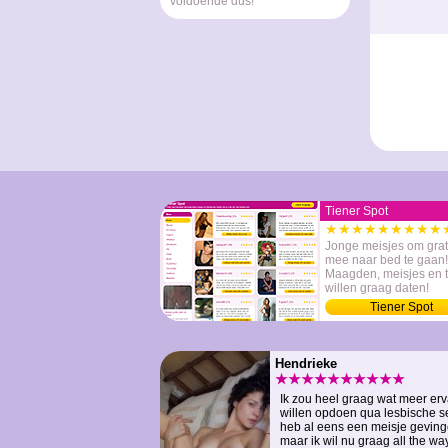
voldoende dus!
Tiener Spot
★★★★★★★★★
Jonge meisjes om grat
mee naar bed te gaan!
Maagden, meisjes en t
willen graag daten!
Tiener Spot
Hendrieke
★★★★★★★★★★
Ik zou heel graag wat meer erv
willen opdoen qua lesbische se
heb al eens een meisje geving
maar ik wil nu graag all the w