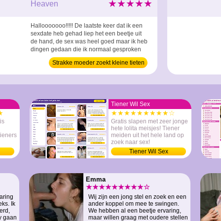
★★★★★
Heaven
Hallooooooo!!!!! De laatste keer dat ik een
sexdate heb gehad liep het een beetje uit
de hand, de sex was heel goed maar ik heb
dingen gedaan die ik normaal gesproken
nooit zo snel zou doen. Het was iets te
Strakke moeder zoekt kleine tieten
extreem.. Helaas was het gebleven bij een
onenightstand en zoek ik nu iets
regelmatigs, zeker als het lekker is vind ik
het zonde als het maar blijft bij een
eenmalig...
Tiener Wil Sex
★
★★★★★★★★★☆
is
Gratis slapen met zeer jonge
hete lolita meisjes! Tiener
ieners
meiden uit het hele land op
zoek naar sex!
Tiener Wil Sex
Emma
★★★★★★★★★☆
aring
Wij zijn een jong stel en zoek en een
ks. Ik
ander koppel om mee te swingen.
erd,
We hebben al een beetje ervaring,
ay gaan
maar willen graag met oudere stellen