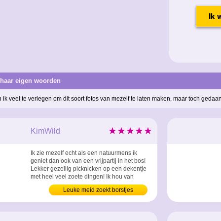
 haar eigen woorden
n ik veel te verlegen om dit soort fotos van mezelf te laten maken, maar toch gedaa
★★★★★
KimWild
Ik zie mezelf echt als een natuurmens ik
geniet dan ook van een vrijpartij in het bos!
Lekker gezellig picknicken op een dekentje
met heel veel zoete dingen! Ik hou van
zoete koekjes en lekkere drankjes! Ik maak
Leuke meid zoekt borstjes
ook veel slaatjes zelf dus als jij eens wilt
proeven wat ik zoal versta onder picknick
dan nodig ik je bij deze uit om met mij mee
te gaan! Op voorwaarde dat het...