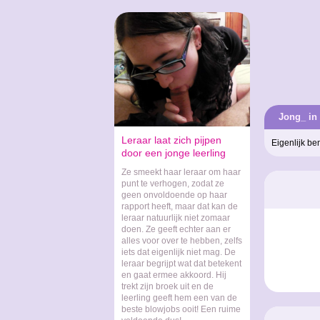
Jong_ in
Leraar laat zich pijpen
Eigenlijk be
door een jonge leerling
Ze smeekt haar leraar om haar
punt te verhogen, zodat ze
geen onvoldoende op haar
rapport heeft, maar dat kan de
leraar natuurlijk niet zomaar
doen. Ze geeft echter aan er
alles voor over te hebben, zelfs
iets dat eigenlijk niet mag. De
leraar begrijpt wat dat betekent
en gaat ermee akkoord. Hij
trekt zijn broek uit en de
leerling geeft hem een van de
beste blowjobs ooit! Een ruime