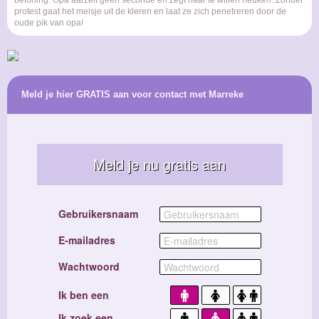
beloning. Opa aarzelt geen seconde en zegt haar te willen neuken. Zonder
protest gaat het meisje uit de kleren en laat ze zich penetreren door de
oude pik van opa!
Meld je hier GRATIS aan voor contact met Marreke