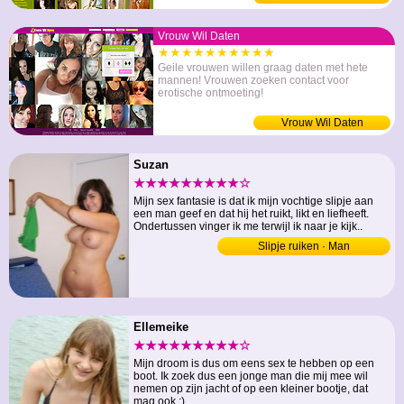
Vrouw Wil Daten
★★★★★★★★★★
Geile vrouwen willen graag daten met hete
mannen! Vrouwen zoeken contact voor
erotische ontmoeting!
Vrouw Wil Daten
Suzan
★★★★★★★★★☆
Mijn sex fantasie is dat ik mijn vochtige slipje aan
een man geef en dat hij het ruikt, likt en liefheeft.
Ondertussen vinger ik me terwijl ik naar je kijk..
Slipje ruiken · Man
Ellemeike
★★★★★★★★★☆
Mijn droom is dus om eens sex te hebben op een
boot. Ik zoek dus een jonge man die mij mee wil
nemen op zijn jacht of op een kleiner bootje, dat
mag ook ;)