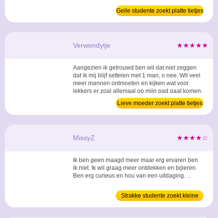
Geile studente zoekt platte tietjes
Verwendytje
★★★★★
Aangezien ik getrouwd ben wil dat niet zeggen
dat ik mij blijf settelen met 1 man, o nee. Wil veel
meer mannen ontmoeten en kijken wat voor
lekkers er zoal allemaal op mijn pad gaat komen.
Wie weet hoe spannend het allemaal zal worden.
Lieve moeder zoekt platte tietjes
...
MissyZ
★★★★☆
Ik ben geen maagd meer maar erg ervaren ben
ik niet. Ik wil graag meer ontdekken en bijleren.
Ben erg curieus en hou van een uitdaging. ...
Strakke studente zoekt kleine
tieten