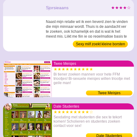
Sjorsieaans
★★★★☆
Naast mijn relatie wil ik een lieverd zien te vinden
die mijn minnaar wordt. Thuis is de aandacht ver
te zoeken, ook lichamelijk en dat is wat ik het
meest mis. Lijkt me fijn je op regelmatige basis te
ontmoeten. ...
Sexy milf zoekt kleine borsten
Twee Meisjes
★★★★★★★★★★
Bi tiener zoeken mannen voor hete FFM
triootjes! Bi-sexuele meisjes willen triootje met
geile man!
Twee Meisjes
Date Studentes
★★★★★★★★★☆
Sexdating met studenten die sex te tekort
komen! Scholieren en studentes zoeken
contact voor sex!
Date Studentes