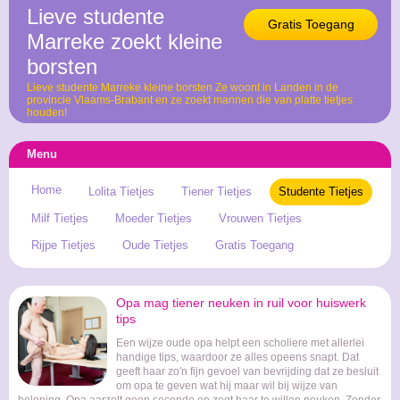
Lieve studente
Gratis Toegang
Marreke zoekt kleine
borsten
Lieve studente Marreke kleine borsten Ze woont in Landen in de
provincie Vlaams-Brabant en ze zoekt mannen die van platte tietjes
houden!
Menu
Home
Lolita Tietjes
Tiener Tietjes
Studente Tietjes
Milf Tietjes
Moeder Tietjes
Vrouwen Tietjes
Rijpe Tietjes
Oude Tietjes
Gratis Toegang
Opa mag tiener neuken in ruil voor huiswerk
tips
Een wijze oude opa helpt een scholiere met allerlei
handige tips, waardoor ze alles opeens snapt. Dat
geeft haar zo'n fijn gevoel van bevrijding dat ze besluit
om opa te geven wat hij maar wil bij wijze van